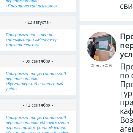
переподготовки
сви
«Практический психолог»
- 22 августа -
Пр
Программа повышения
квалификации «Менеджер
пе
маркетплейсов»
усл
- 09 сентября -
Про
27 марта 2026
по 
Программа профессиональной
переподготовки
Пре
«Бухгалтерский и налоговый
учёт»
тур
пр
- 12 сентября -
каф
Программа профессиональной
Воз
переподготовки «Менеджмент
аге
охраны труда» (квалификация
«Специалист по охране труда»)