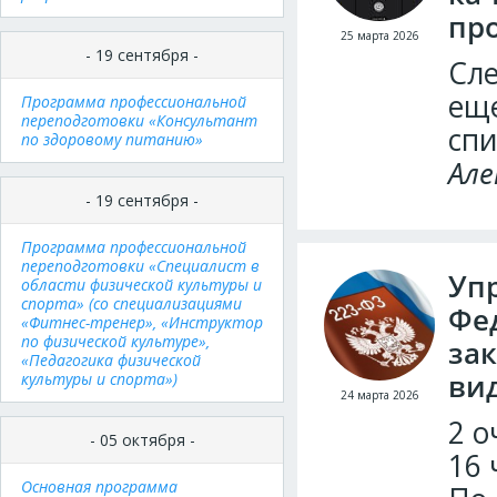
пр
25 марта 2026
- 19 сентября -
Сле
еще
Программа профессиональной
переподготовки «Консультант
сп
по здоровому питанию»
Але
- 19 сентября -
Программа профессиональной
переподготовки «Специалист в
Уп
области физической культуры и
спорта» (со специализациями
Фе
«Фитнес-тренер», «Инструктор
по физической культуре»,
зак
«Педагогика физической
ви
культуры и спорта»)
24 марта 2026
2 о
- 05 октября -
16 
Основная программа