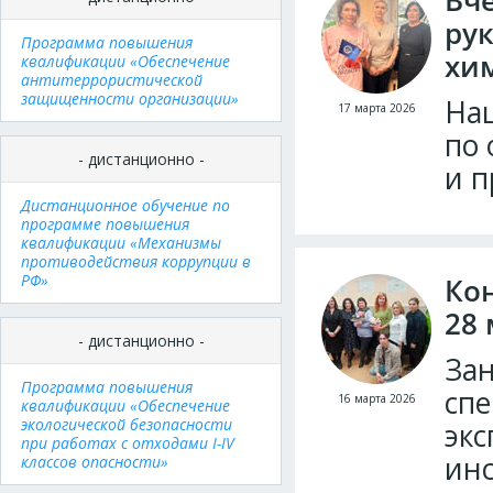
Вче
рук
Программа повышения
хи
квалификации «Обеспечение
антитеррористической
защищенности организации»
Наш
17 марта 2026
по 
- дистанционно -
и 
Дистанционное обучение по
программе повышения
квалификации «Механизмы
противодействия коррупции в
РФ»
Кон
28 
- дистанционно -
За
Программа повышения
спе
16 марта 2026
квалификации «Обеспечение
экологической безопасности
экс
при работах с отходами I-IV
инс
классов опасности»