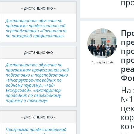
пр
- дистанционно -
Дистанционное обучение по
программе профессиональной
Пр
переподготовки «Специалист
по пожарной профилактике»
пр
пр
- дистанционно -
про
13 марта 2026
Дистанционное обучение по
реа
программам профессиональной
подготовки и переподготовки
Фо
«Инструктор-проводник по
водному туризму», «Гид-
На 
экскурсовод», «Инструктор-
проводник по пешеходному
№1
туризму и трекингу»
цех
кор
- дистанционно -
кот
Программа профессиональной