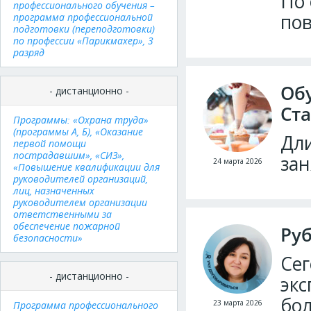
По 
профессионального обучения –
по
программа профессиональной
подготовки (переподготовки)
по профессии «Парикмахер», 3
разряд
Обу
- дистанционно -
Ста
Программы: «Охрана труда»
(программы А, Б), «Оказание
Дли
первой помощи
пострадавшим», «СИЗ»,
зан
24 марта 2026
«Повышение квалификации для
руководителей организаций,
лиц, назначенных
руководителем организации
ответственными за
обеспечение пожарной
Ру
безопасности»
Сег
- дистанционно -
экс
бол
23 марта 2026
Программа профессионального