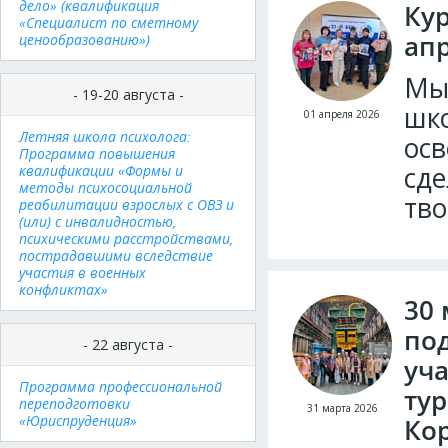
дело» (квалификация
Кур
«Специалист по сметному
апр
ценообразованию»)
Мы 
- 19-20 августа -
шк
01 апреля 2026
Летняя школа психолога:
осв
Программа повышения
сде
квалификации «Формы и
методы психосоциальной
тво
реабилитации взрослых с ОВЗ и
(или) с инвалидностью,
психическими расстройствами,
пострадавшими вследствие
участия в военных
конфликтах»
30 
под
- 22 августа -
уч
Программа профессиональной
ту
переподготовки
31 марта 2026
«Юриспруденция»
Ко