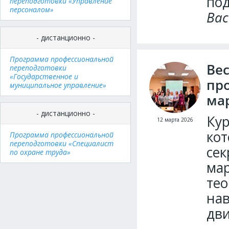
под
переподготовки «Управление
персоналом»
Вас
- дистанционно -
Программа профессиональной
Вес
переподготовки
«Государственное и
пр
муниципальное управление»
ма
- дистанционно -
Кур
12 марта 2026
кот
Программа профессиональной
переподготовки «Специалист
сек
по охране труда»
мар
тео
нав
дви