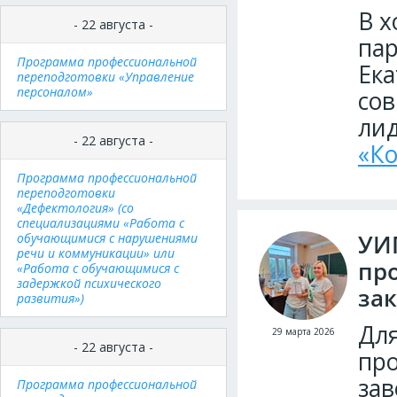
В х
- 22 августа -
пар
Программа профессиональной
Ека
переподготовки «Управление
персоналом»
со
ли
- 22 августа -
«К
Программа профессиональной
переподготовки
«Дефектология» (со
специализациями «Работа с
УИ
обучающимися с нарушениями
речи и коммуникации» или
пр
«Работа с обучающимися с
задержкой психического
за
развития»)
Для
29 марта 2026
- 22 августа -
про
за
Программа профессиональной