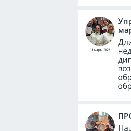
Упр
ма
Дли
нед
11 марта 2026
дип
воз
обр
обр
ПР
На