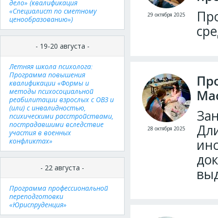
дело» (квалификация
«Специалист по сметному
Про
29 октября 2025
ценообразованию»)
ср
- 19-20 августа -
Летняя школа психолога:
Программа повышения
Пр
квалификации «Формы и
методы психосоциальной
Ма
реабилитации взрослых с ОВЗ и
(или) с инвалидностью,
Зан
психическими расстройствами,
пострадавшими вследствие
Дли
28 октября 2025
участия в военных
конфликтах»
инс
док
- 22 августа -
выд
Программа профессиональной
переподготовки
«Юриспруденция»