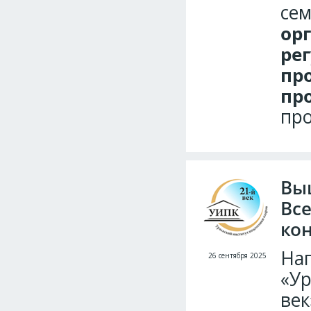
се
ор
ре
пр
пр
про
Вы
Вс
ко
Нап
26 сентября 2025
«Ур
век