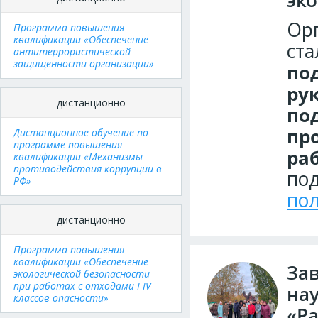
эк
Орг
Программа повышения
квалификации «Обеспечение
ст
антитеррористической
защищенности организации»
по
ру
- дистанционно -
по
пр
Дистанционное обучение по
программе повышения
ра
квалификации «Механизмы
противодействия коррупции в
по
РФ»
пол
- дистанционно -
Программа повышения
квалификации «Обеспечение
За
экологической безопасности
при работах с отходами I-IV
на
классов опасности»
«Р