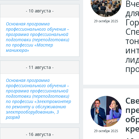
Вче
для
- 10 августа -
Гор
29 октября 2025
Основная программа
профессионального обучения –
Спе
программа профессиональной
тон
подготовки (переподготовки)
по профессии «Мастер
ин
маникюра»
лид
про
- 11 августа -
Основная программа
профессионального обучения –
программа профессиональной
подготовки (переподготовки)
Св
по профессии «Электромонтер
по ремонту и обслуживанию
пр
электрооборудования», 3
об
разряд
кр
29 октября 2025
- 16 августа -