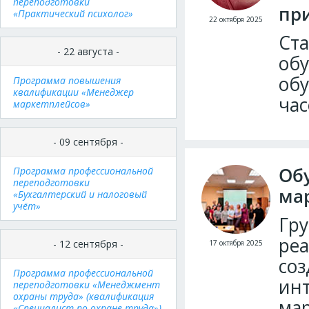
переподготовки
при
«Практический психолог»
22 октября 2025
Ста
- 22 августа -
обу
об
Программа повышения
квалификации «Менеджер
час
маркетплейсов»
- 09 сентября -
Об
Программа профессиональной
переподготовки
ма
«Бухгалтерский и налоговый
учёт»
Гру
реа
- 12 сентября -
17 октября 2025
соз
Программа профессиональной
инт
переподготовки «Менеджмент
охраны труда» (квалификация
мар
«Специалист по охране труда»)