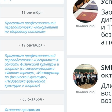
Усп
Зао
- 19 сентября -
дип
Программа профессиональной
и 1
10 октября 2025
переподготовки «Консультант
по здоровому питанию»
без
атт
- 19 сентября -
Программа профессиональной
переподготовки «Специалист в
области физической культуры и
SMM
спорта» (со специализациями
«Фитнес-тренер», «Инструктор
ок
по физической культуре»,
«Педагогика физической
Дли
культуры и спорта»)
вос
10 октября 2025
воз
- 05 октября -
Основная программа