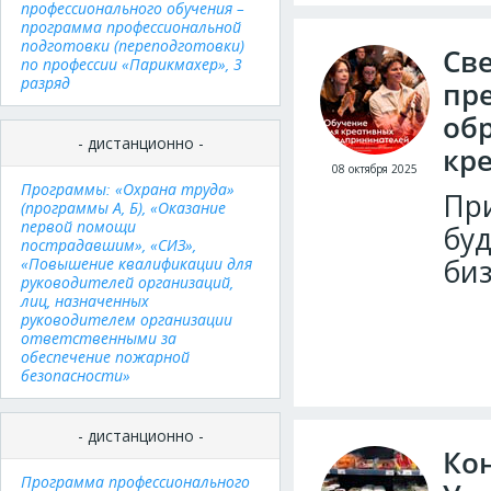
профессионального обучения –
программа профессиональной
подготовки (переподготовки)
Св
по профессии «Парикмахер», 3
разряд
пр
об
- дистанционно -
кр
08 октября 2025
Программы: «Охрана труда»
При
(программы А, Б), «Оказание
первой помощи
буд
пострадавшим», «СИЗ»,
биз
«Повышение квалификации для
руководителей организаций,
лиц, назначенных
руководителем организации
ответственными за
обеспечение пожарной
безопасности»
- дистанционно -
Ко
Программа профессионального