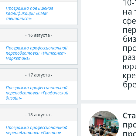
10-
Программа повышения
на 
квалификации «СММ-
сфе
специалист»
пер
- 16 августа -
биз
про
Программа профессиональной
переподготовки «Интернет-
раз
маркетинг»
юри
кре
- 17 августа -
бре
Программа профессиональной
переподготовки «Графический
дизайн»
Ста
- 18 августа -
пр
Программа профессиональной
про
переподготовки «Сметное