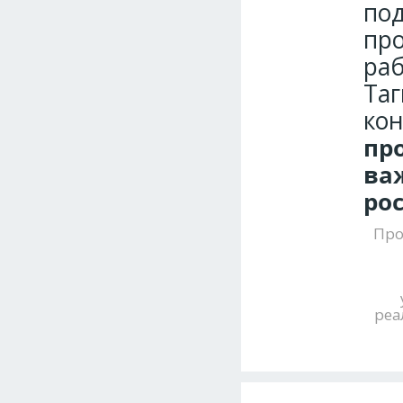
по
про
раб
Таг
ко
пр
ва
ро
Про
реа