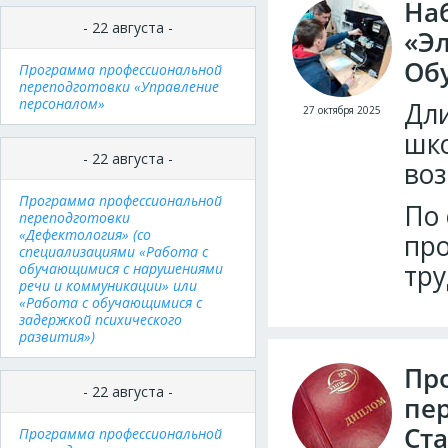
На
- 22 августа -
«Эл
Обу
Программа профессиональной
переподготовки «Управление
персоналом»
Дли
27 октября 2025
шко
- 22 августа -
воз
Программа профессиональной
По 
переподготовки
«Дефектология» (со
пр
специализациями «Работа с
тру
обучающимися с нарушениями
речи и коммуникации» или
«Работа с обучающимися с
задержкой психического
развития»)
Пр
- 22 августа -
пе
Ста
Программа профессиональной