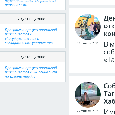
переподготовки «Управление
персоналом»
Де
- дистанционно -
от
Программа профессиональной
ко
переподготовки
«Государственное и
В м
муниципальное управление»
30 сентября 2025
соб
- дистанционно -
«Та
Программа профессиональной
переподготовки «Специалист
по охране труда»
Со
Таг
Хаб
Име
29 сентября 2025