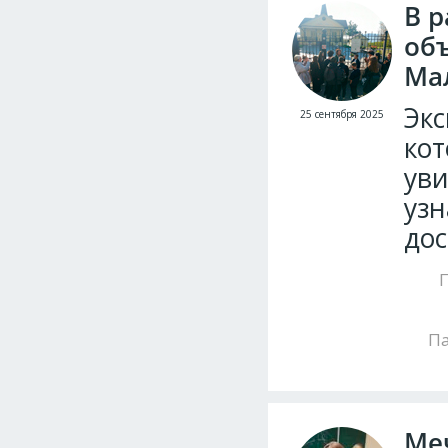
В р
объ
Ма
Экс
25 сентября 2025
кот
уви
узн
дос
Па
Ме