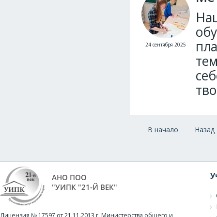
На
обу
пла
24 сентября 2025
тем
себ
тво
В начало
Назад
У
АНО ПОО
"УИПК "21-Й ВЕК"
Лицензия № 17597 от 21.11.2013 г. Министерства общего и