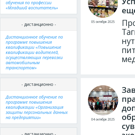
Усп
обучения по профессии
«Младший воспитатель»
еще
Пр
05 октября 2025
- дистанционно -
Таг
Дистанционное обучение по
нут
программе повышения
квалификации «Повышение
пит
квалификации водителей,
ме
осуществляющих перевозки
автомобильным
транспортом»
- дистанционно -
За
пр
Дистанционное обучение по
программе повышения
до
квалификации «Организация
защиты персональных данных
об
на предприятии»
04 октября 2025
су
- дистанционно -