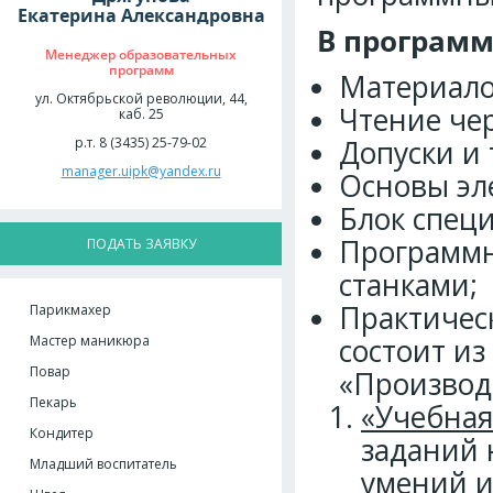
Екатерина Александровна
В программ
Менеджер образовательных
программ
Материал
ул. Октябрьской революции, 44,
Чтение че
каб. 25
р.т. 8 (3435) 25-79-02
Допуски и
manager.uipk@yandex.ru
Основы эл
Блок спец
Программн
ПОДАТЬ ЗАЯВКУ
станками;
Практичес
Парикмахер
Мастер маникюра
состоит из
Повар
«Производ
Пекарь
«Учебная
Кондитер
заданий 
Младший воспитатель
умений и