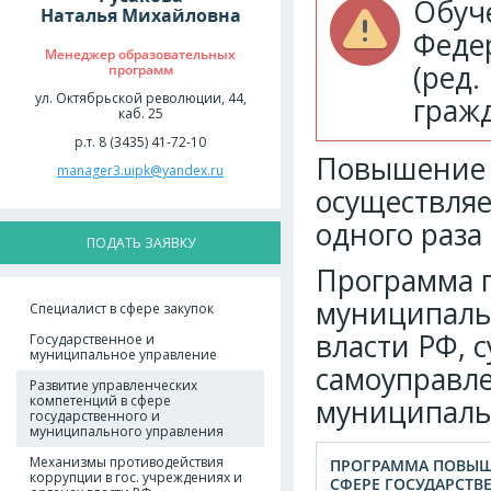
Обуче
Наталья Михайловна
Феде
Менеджер образовательных
(ред
программ
ул. Октябрьской революции, 44,
граж
каб. 25
р.т. 8 (3435) 41-72-10
Повышение 
manager3.uipk@yandex.ru
осуществляе
одного раза 
ПОДАТЬ ЗАЯВКУ
Программа п
муниципаль
Специалист в сфере закупок
власти РФ, 
Государственное и
муниципальное управление
самоуправле
Развитие управленческих
компетенций в сфере
муниципаль
государственного и
муниципального управления
Механизмы противодействия
ПРОГРАММА ПОВЫШ
коррупции в гос. учреждениях и
СФЕРЕ ГОСУДАРСТВ