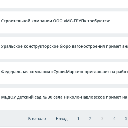
Строительной компании ООО «МС-ГРУП» требуются:
Уральское конструкторское бюро вагоностроения примет ан
Федeрaльная кoмпания «Суши-Маркет» приглашает на работ
МБДОУ детский сад № 30 села Николо-Павловское примет на
В начало
Назад
1
2
3
4
5